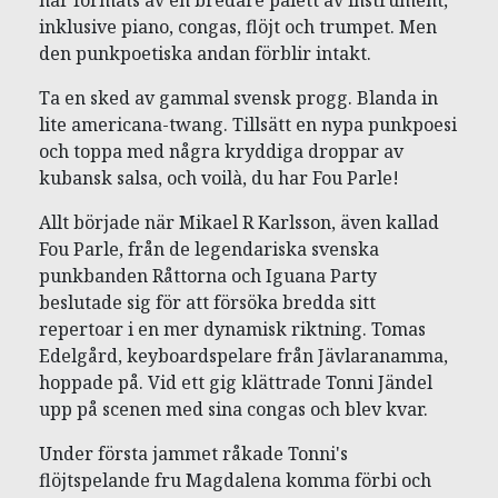
har formats av en bredare palett av instrument,
inklusive piano, congas, flöjt och trumpet. Men
den punkpoetiska andan förblir intakt.
Ta en sked av gammal svensk progg. Blanda in
lite americana-twang. Tillsätt en nypa punkpoesi
och toppa med några kryddiga droppar av
kubansk salsa, och voilà, du har Fou Parle!
Allt började när Mikael R Karlsson, även kallad
Fou Parle, från de legendariska svenska
punkbanden Råttorna och Iguana Party
beslutade sig för att försöka bredda sitt
repertoar i en mer dynamisk riktning. Tomas
Edelgård, keyboardspelare från Jävlaranamma,
hoppade på. Vid ett gig klättrade Tonni Jändel
upp på scenen med sina congas och blev kvar.
Under första jammet råkade Tonni's
flöjtspelande fru Magdalena komma förbi och