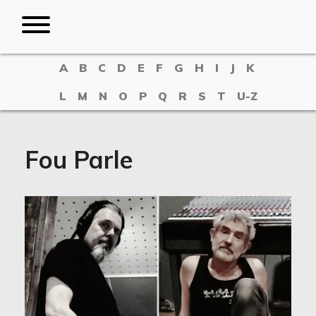
A
B
C
D
E
F
G
H
I
J
K
L
M
N
O
P
Q
R
S
T
U-Z
Fou Parle